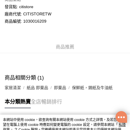
WeChat Pay
發貨點: citistore
廠商代號: CITISTORETW
送貨方式
商品編號: 1030016209
送貨上門 (不支援順豐自取點及智能櫃)
每筆HK$100.00，滿HK$500.00或以上免運費
商品推薦
APITA 門市自取
每筆HK$50.00，滿HK$200.00或以上免運費
Citistore 門市自取
每筆HK$50.00，滿HK$200.00或以上免運費
商品相關分類 (1)
UNY 門市自取
家居清潔
紙品 即棄品
即棄品
保鮮紙，錫紙及牛油紙
每筆HK$50.00，滿HK$200.00或以上免運費
本分類熱賣
全店暢銷排行
本網站中使用 cookie，欲查詢有關本網站使用 cookie 方式之詳情，及若您不希
熱門標籤
望在電腦上使用 cookie 時應如何變更電腦的 cookie 設定，請參閱本網站「
私隱
政策
」之 Cookie 聲明。您繼續使用本網站即表示您同意本公司得按本網站使用