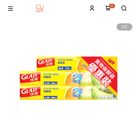
0
1
/
1