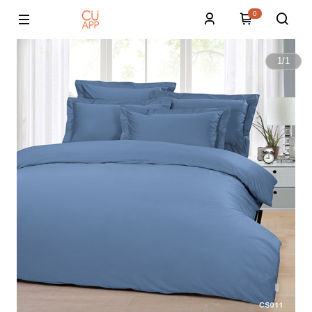
0
1
/
1