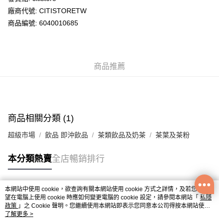
廠商代號: CITISTORETW
送貨方式
商品編號: 6040010685
送貨上門 (不支援順豐自取點及智能櫃)
每筆HK$100.00，滿HK$500.00或以上免運費
商品推薦
APITA 門市自取
每筆HK$50.00，滿HK$200.00或以上免運費
Citistore 門市自取
每筆HK$50.00，滿HK$200.00或以上免運費
商品相關分類 (1)
UNY 門市自取
超級市場
飲品 即沖飲品
茶類飲品及奶茶
茶葉及茶粉
每筆HK$50.00，滿HK$200.00或以上免運費
本分類熱賣
全店暢銷排行
本網站中使用 cookie，欲查詢有關本網站使用 cookie 方式之詳情，及若您不希
熱門標籤
望在電腦上使用 cookie 時應如何變更電腦的 cookie 設定，請參閱本網站「
私隱
政策
」之 Cookie 聲明。您繼續使用本網站即表示您同意本公司得按本網站使用
條款之 Cookie 聲明使用 cookie。
了解更多 >
熱銷排行
最新商品
人氣推薦