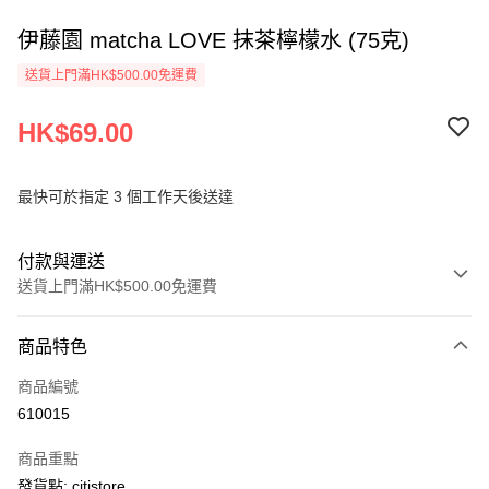
伊藤園 matcha LOVE 抹茶檸檬水 (75克)
送貨上門滿HK$500.00免運費
HK$69.00
最快可於指定 3 個工作天後送達
付款與運送
送貨上門滿HK$500.00免運費
付款方式
商品特色
信用卡
商品編號
AlipayHK
610015
PayMe
商品重點
WeChat Pay
發貨點: citistore