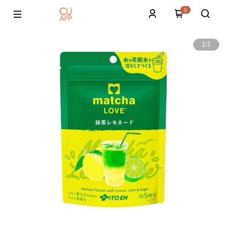
0
1
/
1