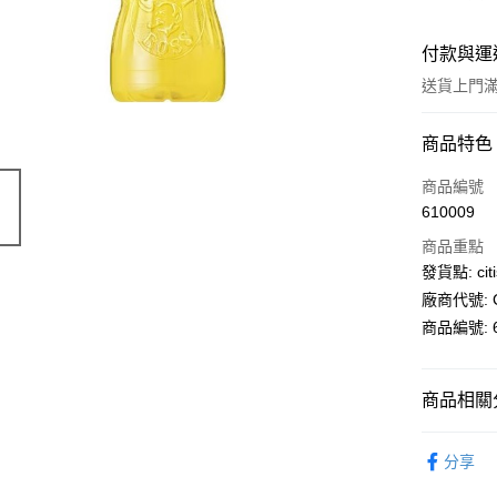
付款與運
送貨上門滿H
付款方式
商品特色
信用卡
商品編號
610009
AlipayHK
商品重點
PayMe
發貨點: citi
廠商代號: C
WeChat P
商品編號: 6
送貨方式
商品相關分
送貨上門 
超級市場
每筆HK$1
分享
APITA 