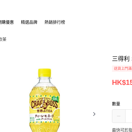
網購優惠
精選品牌
熱銷排行榜
飲茶
三得利 S
送貨上門滿H
HK$15
數量
最快可於指