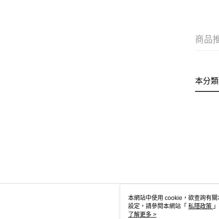
商品
本分類
本網站中使用 cookie，欲查詢有關
設定，請參閱本網站「
私隱政策
」
用 cookie。
了解更多 >