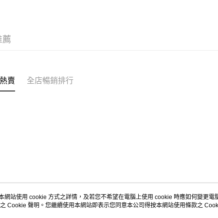
每筆HK$5
Citistor
推薦
每筆HK$5
UNY 門市
每筆HK$5
熱賣
全店暢銷排行
本網站使用 cookie 方式之詳情，及若您不希望在電腦上使用 cookie 時應如何變更電腦的
之 Cookie 聲明。您繼續使用本網站即表示您同意本公司得按本網站使用條款之 Cooki
關於我們
客戶服務