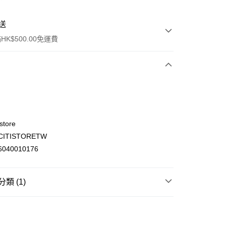
送
K$500.00免運費
store
ITISTORETW
ay
040010176
類 (1)
(不支援順豐自取點及智能櫃)
飲品 即沖飲品
茶類飲品及奶茶
即飲茶
00.00，滿HK$500.00或以上免運費
門市自取