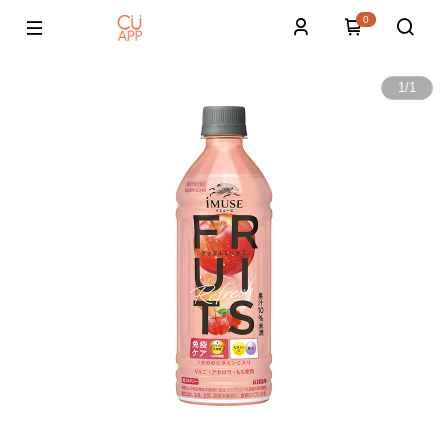
0
1
/
1