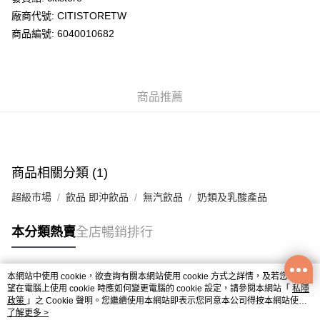
廠商代號: CITISTORETW
送貨方式
商品編號: 6040010682
送貨上門 (不支援順豐自取點及智能櫃)
每筆HK$100.00，滿HK$500.00或以上免運費
商品推薦
APITA 門市自取
每筆HK$50.00，滿HK$200.00或以上免運費
Citistore 門市自取
每筆HK$50.00，滿HK$200.00或以上免運費
商品相關分類 (1)
UNY 門市自取
超級市場
飲品 即沖飲品
無汽飲品
奶類及乳酸產品
每筆HK$50.00，滿HK$200.00或以上免運費
本分類熱賣
全店暢銷排行
本網站中使用 cookie，欲查詢有關本網站使用 cookie 方式之詳情，及若您不希
熱門標籤
望在電腦上使用 cookie 時應如何變更電腦的 cookie 設定，請參閱本網站「
私隱
政策
」之 Cookie 聲明。您繼續使用本網站即表示您同意本公司得按本網站使用
條款之 Cookie 聲明使用 cookie。
了解更多 >
熱銷排行
最新商品
人氣推薦