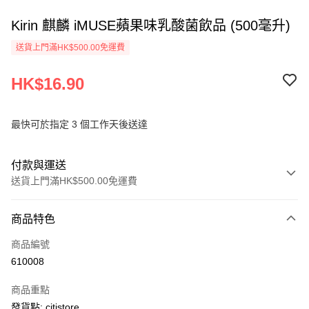
Kirin 麒麟 iMUSE蘋果味乳酸菌飲品 (500毫升)
送貨上門滿HK$500.00免運費
HK$16.90
最快可於指定 3 個工作天後送達
付款與運送
送貨上門滿HK$500.00免運費
付款方式
商品特色
信用卡
商品編號
AlipayHK
610008
PayMe
商品重點
WeChat Pay
發貨點: citistore