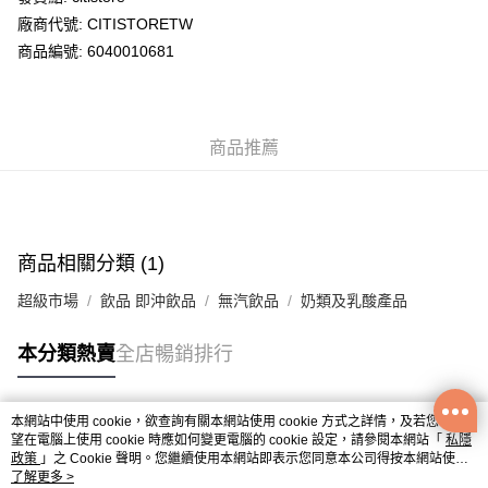
廠商代號: CITISTORETW
送貨方式
商品編號: 6040010681
送貨上門 (不支援順豐自取點及智能櫃)
每筆HK$100.00，滿HK$500.00或以上免運費
商品推薦
APITA 門市自取
每筆HK$50.00，滿HK$200.00或以上免運費
Citistore 門市自取
每筆HK$50.00，滿HK$200.00或以上免運費
商品相關分類 (1)
UNY 門市自取
超級市場
飲品 即沖飲品
無汽飲品
奶類及乳酸產品
每筆HK$50.00，滿HK$200.00或以上免運費
本分類熱賣
全店暢銷排行
本網站中使用 cookie，欲查詢有關本網站使用 cookie 方式之詳情，及若您不希
熱門標籤
望在電腦上使用 cookie 時應如何變更電腦的 cookie 設定，請參閱本網站「
私隱
政策
」之 Cookie 聲明。您繼續使用本網站即表示您同意本公司得按本網站使用
條款之 Cookie 聲明使用 cookie。
了解更多 >
熱銷排行
最新商品
人氣推薦