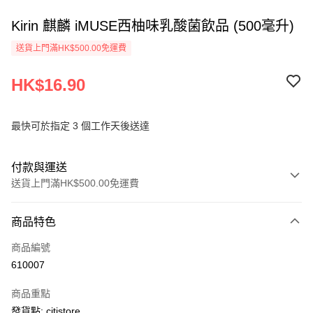
Kirin 麒麟 iMUSE西柚味乳酸菌飲品 (500毫升)
送貨上門滿HK$500.00免運費
HK$16.90
最快可於指定 3 個工作天後送達
付款與運送
送貨上門滿HK$500.00免運費
付款方式
商品特色
信用卡
商品編號
AlipayHK
610007
PayMe
商品重點
WeChat Pay
發貨點: citistore