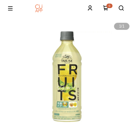
0
1
/
1