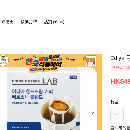
網購優惠
精選品牌
熱銷排行榜
Ediya
送貨上門滿H
HK$49
數量
最快可於指