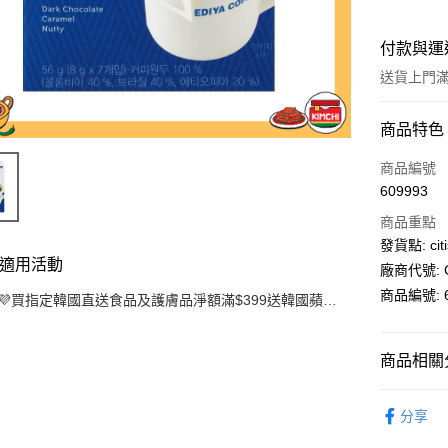
付款與運
送貨上門滿H
付款方式
商品特色
信用卡
商品編號
609993
AlipayHK
商品重點
PayMe
發貨點: citi
適用活動
廠商代號: C
WeChat P
商品編號: 6
💜買指定韓國直送食品及護膚品淨額滿$399送韓國蘋果
醋檸檬味(10條裝)【韓國食品節】
送貨方式
商品相關分
送貨上門 
超級市場
每筆HK$1
分享
🛒網店優
APITA 