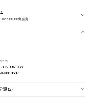
送
K$500.00免運費
store
ITISTORETW
ay
040010587
類 (2)
(不支援順豐自取點及智能櫃)
飲品 即沖飲品
咖啡
滴漏咖啡
00.00，滿HK$500.00或以上免運費
惠
🍜韓國直送
門市自取