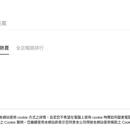
每筆HK$5
Citistor
推薦
每筆HK$5
UNY 門市
每筆HK$5
熱賣
全店暢銷排行
本網站使用 cookie 方式之詳情，及若您不希望在電腦上使用 cookie 時應如何變更電腦的
之 Cookie 聲明。您繼續使用本網站即表示您同意本公司得按本網站使用條款之 Cooki
關於我們
客戶服務