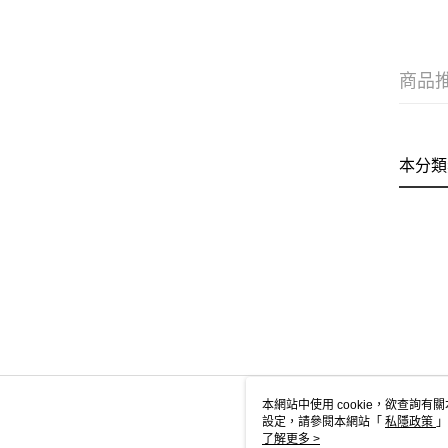
商品
本分類
本網站中使用 cookie，欲查詢有關
設定，請參閱本網站「
私隱政策
」
用 cookie。
了解更多 >