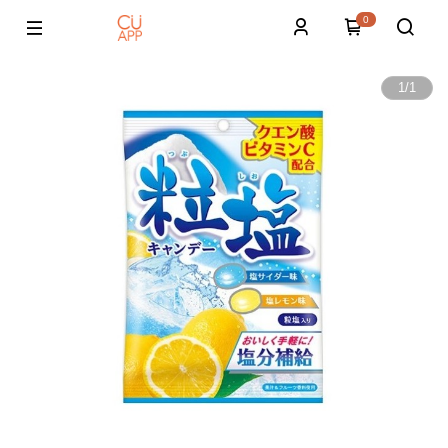
0
1
/
1