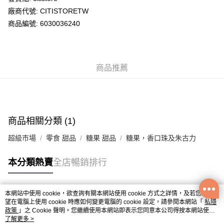
廠商代號: CITISTORETW
送貨方式
商品編號: 6030036240
送貨上門 (不支援順豐自取點及智能櫃)
每筆HK$100.00，滿HK$500.00或以上免運費
商品推薦
APITA 門市自取
每筆HK$50.00，滿HK$200.00或以上免運費
Citistore 門市自取
每筆HK$50.00，滿HK$200.00或以上免運費
商品相關分類 (1)
UNY 門市自取
超級市場
零食 甜品
糖果 甜品
糖果，香口珠及朱古力
每筆HK$50.00，滿HK$200.00或以上免運費
本分類熱賣
全店暢銷排行
本網站中使用 cookie，欲查詢有關本網站使用 cookie 方式之詳情，及若您不希
熱門標籤
望在電腦上使用 cookie 時應如何變更電腦的 cookie 設定，請參閱本網站「
私隱
政策
」之 Cookie 聲明。您繼續使用本網站即表示您同意本公司得按本網站使用
條款之 Cookie 聲明使用 cookie。
了解更多 >
熱銷排行
最新商品
人氣推薦