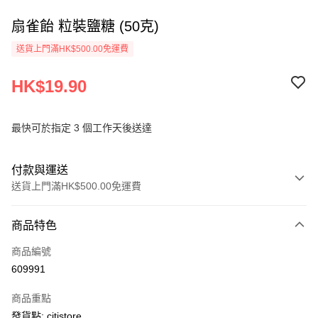
扇雀飴 粒裝鹽糖 (50克)
送貨上門滿HK$500.00免運費
HK$19.90
最快可於指定 3 個工作天後送達
付款與運送
送貨上門滿HK$500.00免運費
付款方式
商品特色
信用卡
商品編號
AlipayHK
609991
PayMe
商品重點
WeChat Pay
發貨點: citistore