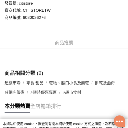
WeChat Pay
發貨點: citistore
廠商代號: CITISTORETW
送貨方式
商品編號: 6030036276
送貨上門 (不支援順豐自取點及智能櫃)
每筆HK$100.00，滿HK$500.00或以上免運費
商品推薦
APITA 門市自取
每筆HK$50.00，滿HK$200.00或以上免運費
Citistore 門市自取
每筆HK$50.00，滿HK$200.00或以上免運費
商品相關分類 (2)
UNY 門市自取
超級市場
零食 甜品
乾物、脆口小食及餅乾
餅乾及曲奇
每筆HK$50.00，滿HK$200.00或以上免運費
🛒網店優惠
⚡限時優惠專區
⚡超市食材
本分類熱賣
全店暢銷排行
本網站中使用 cookie，欲查詢有關本網站使用 cookie 方式之詳情，及若您不希