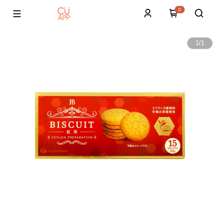
0
1
/
1