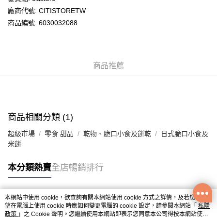
廠商代號: CITISTORETW
送貨方式
商品編號: 6030032088
送貨上門 (不支援順豐自取點及智能櫃)
每筆HK$100.00，滿HK$500.00或以上免運費
商品推薦
APITA 門市自取
每筆HK$50.00，滿HK$200.00或以上免運費
Citistore 門市自取
每筆HK$50.00，滿HK$200.00或以上免運費
商品相關分類 (1)
UNY 門市自取
超級市場
零食 甜品
乾物、脆口小食及餅乾
日式脆口小食及
每筆HK$50.00，滿HK$200.00或以上免運費
米餅
本分類熱賣
全店暢銷排行
本網站中使用 cookie，欲查詢有關本網站使用 cookie 方式之詳情，及若您不希
熱門標籤
望在電腦上使用 cookie 時應如何變更電腦的 cookie 設定，請參閱本網站「
私隱
政策
」之 Cookie 聲明。您繼續使用本網站即表示您同意本公司得按本網站使用