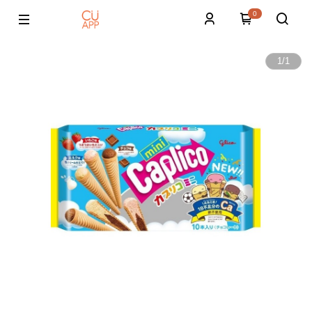
0
1
/
1