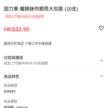
固力果 雜錦迷你脆筒大包裝 (10支)
送貨上門滿HK$500.00免運費
HK$32.90
最快可於指定 3 個工作天後送達
付款與運送
送貨上門滿HK$500.00免運費
付款方式
商品特色
信用卡
商品編號
AlipayHK
609983
PayMe
商品重點
WeChat Pay
發貨點: citistore