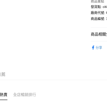
商品重點
PayMe
發貨點: citi
廠商代號: C
WeChat P
商品編號: 1
送貨方式
商品相關分
送貨上門 
寢室用品
每筆HK$1
分享
APITA 
每筆HK$5
Citistor
推薦
每筆HK$5
UNY 門市
每筆HK$5
熱賣
全店暢銷排行