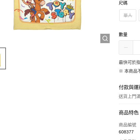
尺碼
單人
數量
最快可於指
※ 本商品
付款與運
送貨上門滿H
付款方式
商品特色
信用卡
商品編號
608377
AlipayHK