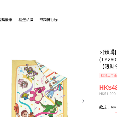
網購優惠
精選品牌
熱銷排行榜
⚡[預購]
(TY2
【限時
送貨上門滿H
HK$48
HK$1,200.
款式：Toy S