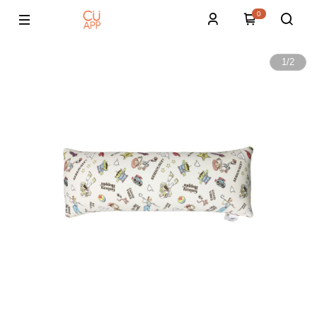
0
1
/
2