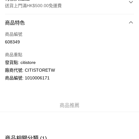
送貨上門滿HK$500.00免運費
付款方式
商品特色
信用卡
商品編號
AlipayHK
608349
PayMe
商品重點
WeChat Pay
發貨點: citistore
廠商代號: CITISTORETW
送貨方式
商品編號: 1010006171
送貨上門 (不支援順豐自取點及智能櫃)
每筆HK$100.00，滿HK$500.00或以上免運費
商品推薦
APITA 門市自取
每筆HK$50.00，滿HK$200.00或以上免運費
Citistore 門市自取
每筆HK$50.00，滿HK$200.00或以上免運費
商品相關分類 (1)