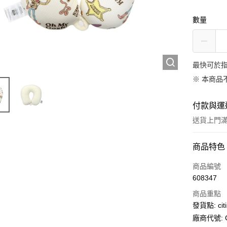
數量
最快可於指
※ 本商品
付款與運
送貨上門滿H
付款方式
商品特色
信用卡
商品編號
608347
AlipayHK
商品重點
PayMe
發貨點: citi
廠商代號: C
WeChat P