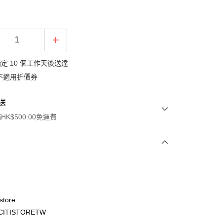
定 10 個工作天後送達
不適用折價券
送
K$500.00免運費
store
ITISTORETW
ay