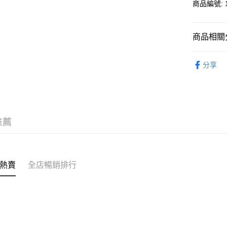
商品編號: 1
送貨方式
商品相關分
送貨上門 
寢室用品
每筆HK$1
分享
APITA 
每筆HK$5
Citistor
推薦
每筆HK$5
UNY 門市
每筆HK$5
熱賣
全店暢銷排行