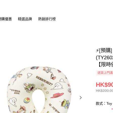
網購優惠
精選品牌
熱銷排行榜
⚡[預購]
(TY2
【限時
送貨上門滿H
HK$90
HK$200.0
款式：Toy S