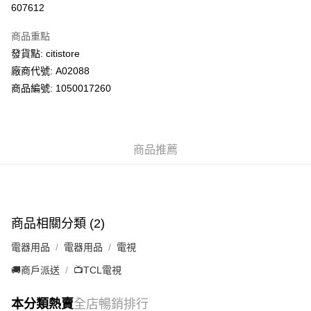
607612
PayMe
商品重點
WeChat Pay
發貨點: citistore
廠商代號: A02088
送貨方式
商品編號: 1050017260
供應商送貨上門 (此產品會以獨立訂單處理)
免運費
商品推薦
商品相關分類 (2)
電器用品
電器用品
電視
🚚商戶派送
📺TCL電視
本分類熱賣
全店暢銷排行