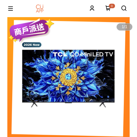
0
1
/
1