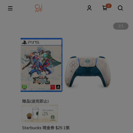
0
1
/
1