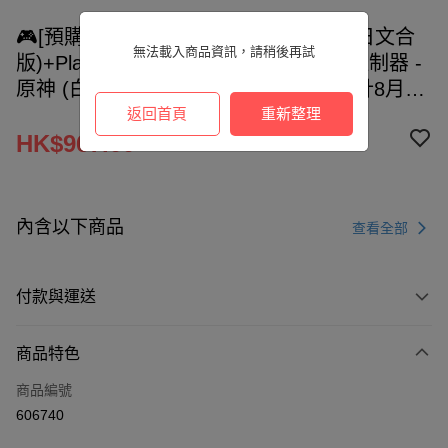
🎮[預購]PlayStation®5 漫威鬥魂 (中英日文合
無法載入商品資訊，請稍後再試
版)+PlayStation®5 DualSense™ 無線控制器 -
原神 (白+綠)[只限樂富UNY店自取] -預計8月6
日起陸續發貨
返回首頁
重新整理
HK$967.00
內含以下商品
查看全部
付款與運送
付款方式
商品特色
信用卡
商品編號
AlipayHK
606740
PayMe