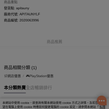
商品重點
WeChat Pay
發貨點: apitauny
廠商代號: APITAUNYLF
送貨方式
商品編號: 2020063996
UNY (樂富) 門市自取
每筆HK$50.00，滿HK$200.00或以上免運費
商品推薦
商品相關分類 (1)
🛒網店優惠
🎮PlayStation優惠
本分類熱賣
全店暢銷排行
本網站中使用 cookie，欲查詢有關本網站使用 cookie 方式之詳情，及若您不希
熱門標籤
望在電腦上使用 cookie 時應如何變更電腦的 cookie 設定，請參閱本網站「
私隱