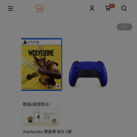
0
1
/
1