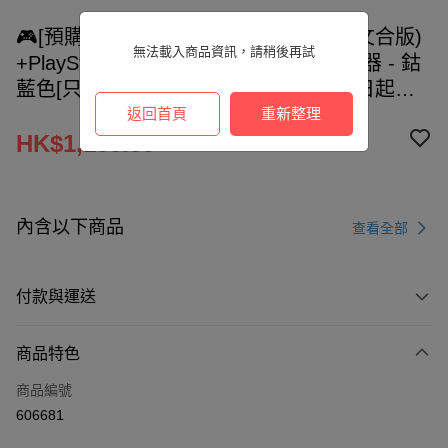
🎮[預購]PlayStation®5 漫威狼人 (中英文合版)
無法載入商品資訊，請稍後再試
+PlayStation®5 DualSense™ 無線控制器 - 鈷
藍色[只限樂富UNY店自取] -預計9月15日起陸
續發貨
返回首頁
重新整理
HK$1,100.00
內含以下商品
查看全部
付款與運送
付款方式
商品特色
信用卡
商品編號
AlipayHK
606681
PayMe