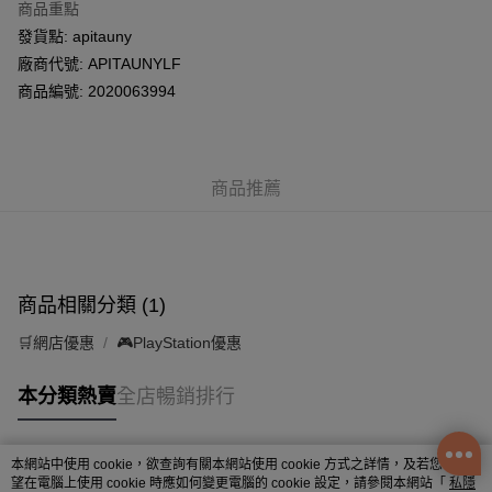
商品重點
WeChat Pay
發貨點: apitauny
廠商代號: APITAUNYLF
送貨方式
商品編號: 2020063994
UNY (樂富) 門市自取
每筆HK$50.00，滿HK$200.00或以上免運費
商品推薦
商品相關分類 (1)
🛒網店優惠
🎮PlayStation優惠
本分類熱賣
全店暢銷排行
本網站中使用 cookie，欲查詢有關本網站使用 cookie 方式之詳情，及若您不希
熱門標籤
望在電腦上使用 cookie 時應如何變更電腦的 cookie 設定，請參閱本網站「
私隱