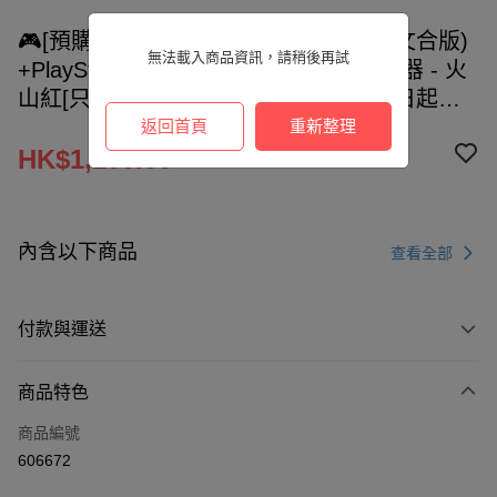
🎮[預購]PlayStation®5 漫威狼人 (中英文合版)
無法載入商品資訊，請稍後再試
+PlayStation®5 DualSense™ 無線控制器 - 火
山紅[只限樂富UNY店自取] -預計9月15日起陸
續發貨
返回首頁
重新整理
HK$1,100.00
內含以下商品
查看全部
付款與運送
付款方式
商品特色
信用卡
商品編號
AlipayHK
606672
PayMe