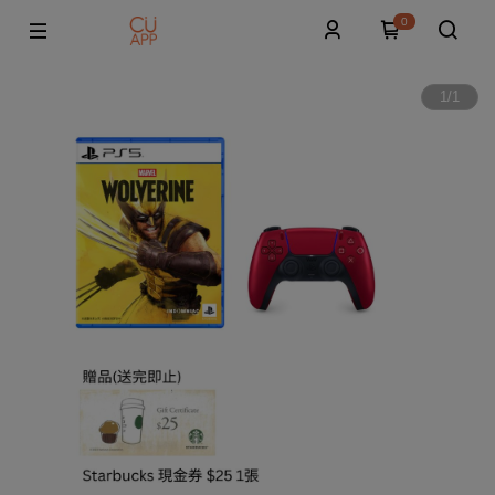
0
1
/
1