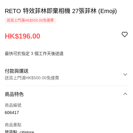
RETO 特效菲林即棄相機 27張菲林 (Emoji)
送貨上門滿HK$500.00免運費
HK$196.00
最快可於指定 3 個工作天後送達
付款與運送
送貨上門滿HK$500.00免運費
付款方式
商品特色
信用卡
商品編號
AlipayHK
606417
PayMe
商品重點
WeChat Pay
發貨點: citistore