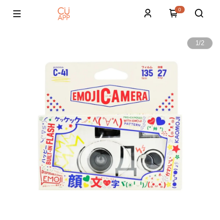
0
1
/
2