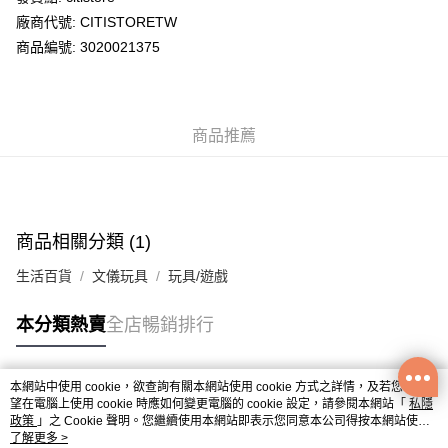
廠商代號: CITISTORETW
送貨方式
商品編號: 3020021375
送貨上門 (不支援順豐自取點及智能櫃)
每筆HK$100.00，滿HK$500.00或以上免運費
商品推薦
APITA 門市自取
每筆HK$50.00，滿HK$200.00或以上免運費
Citistore 門市自取
每筆HK$50.00，滿HK$200.00或以上免運費
商品相關分類 (1)
UNY 門市自取
生活百貨
文儀玩具
玩具/遊戲
每筆HK$50.00，滿HK$200.00或以上免運費
本分類熱賣
全店暢銷排行
本網站中使用 cookie，欲查詢有關本網站使用 cookie 方式之詳情，及若您不希
熱門標籤
望在電腦上使用 cookie 時應如何變更電腦的 cookie 設定，請參閱本網站「
私隱
政策
」之 Cookie 聲明。您繼續使用本網站即表示您同意本公司得按本網站使用
條款之 Cookie 聲明使用 cookie。
了解更多 >
熱銷排行
最新商品
人氣推薦