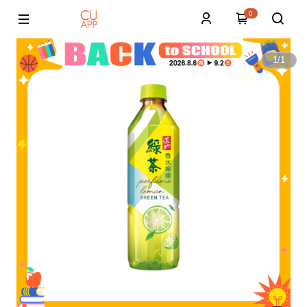
0
1
/
1