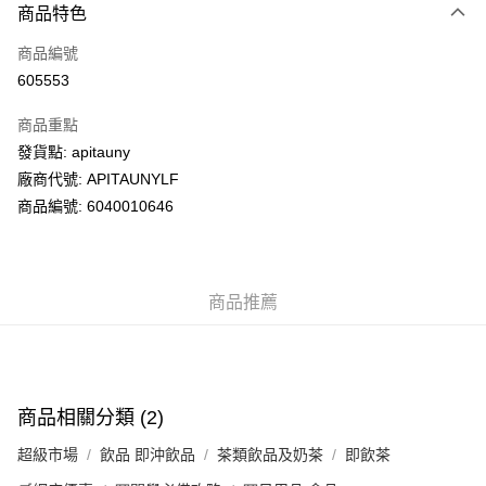
商品特色
信用卡
商品編號
AlipayHK
605553
PayMe
商品重點
WeChat Pay
發貨點: apitauny
廠商代號: APITAUNYLF
送貨方式
商品編號: 6040010646
送貨上門 (不支援順豐自取點及智能櫃)
每筆HK$100.00，滿HK$500.00或以上免運費
商品推薦
APITA 門市自取
每筆HK$50.00，滿HK$200.00或以上免運費
Citistore 門市自取
每筆HK$50.00，滿HK$200.00或以上免運費
商品相關分類 (2)
UNY 門市自取
超級市場
飲品 即沖飲品
茶類飲品及奶茶
即飲茶
每筆HK$50.00，滿HK$200.00或以上免運費