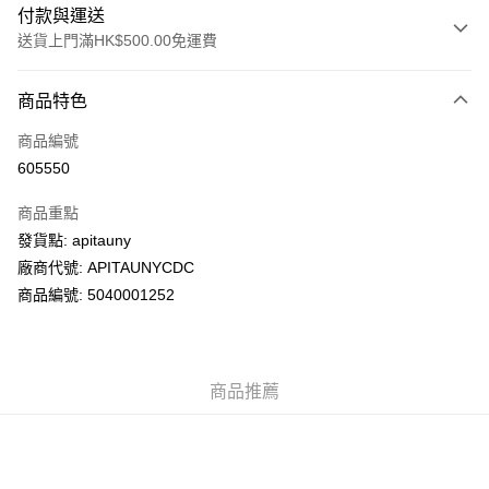
付款與運送
送貨上門滿HK$500.00免運費
付款方式
商品特色
信用卡
商品編號
AlipayHK
605550
PayMe
商品重點
WeChat Pay
發貨點: apitauny
廠商代號: APITAUNYCDC
送貨方式
商品編號: 5040001252
送貨上門 (不支援順豐自取點及智能櫃)
每筆HK$100.00，滿HK$500.00或以上免運費
商品推薦
APITA 門市自取
每筆HK$50.00，滿HK$200.00或以上免運費
Citistore 門市自取