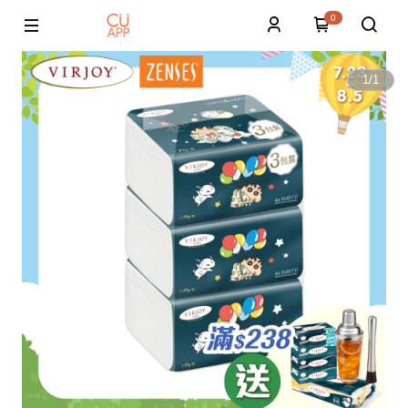
0
1
/
1