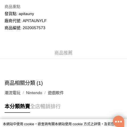
PayMe
商品重點
WeChat Pay
發貨點: apitauny
廠商代號: APITAUNYLF
送貨方式
商品編號: 2020057573
送貨上門 (不支援順豐自取點及智能櫃)
每筆HK$100.00，滿HK$500.00或以上免運費
商品推薦
APITA 門市自取
每筆HK$50.00，滿HK$200.00或以上免運費
Citistore 門市自取
每筆HK$50.00，滿HK$200.00或以上免運費
商品相關分類 (1)
UNY 門市自取
潮流電玩
Nintendo
遊戲軟件
每筆HK$50.00，滿HK$200.00或以上免運費
本分類熱賣
全店暢銷排行
本網站中使用 cookie，欲查詢有關本網站使用 cookie 方式之詳情，及若您不希