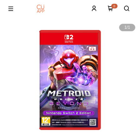
0
1
/
1