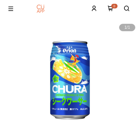
0
1
/
1