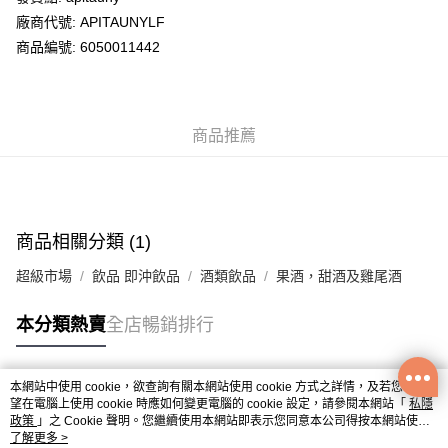
廠商代號: APITAUNYLF
送貨方式
商品編號: 6050011442
送貨上門 (不支援順豐自取點及智能櫃)
每筆HK$100.00，滿HK$500.00或以上免運費
商品推薦
APITA 門市自取
每筆HK$50.00，滿HK$200.00或以上免運費
Citistore 門市自取
每筆HK$50.00，滿HK$200.00或以上免運費
商品相關分類 (1)
UNY 門市自取
超級市場
飲品 即沖飲品
酒類飲品
果酒，甜酒及雞尾酒
每筆HK$50.00，滿HK$200.00或以上免運費
本分類熱賣
全店暢銷排行
本網站中使用 cookie，欲查詢有關本網站使用 cookie 方式之詳情，及若您不希
熱門標籤
望在電腦上使用 cookie 時應如何變更電腦的 cookie 設定，請參閱本網站「
私隱
政策
」之 Cookie 聲明。您繼續使用本網站即表示您同意本公司得按本網站使用
條款之 Cookie 聲明使用 cookie。
了解更多 >
熱銷排行
最新商品
人氣推薦