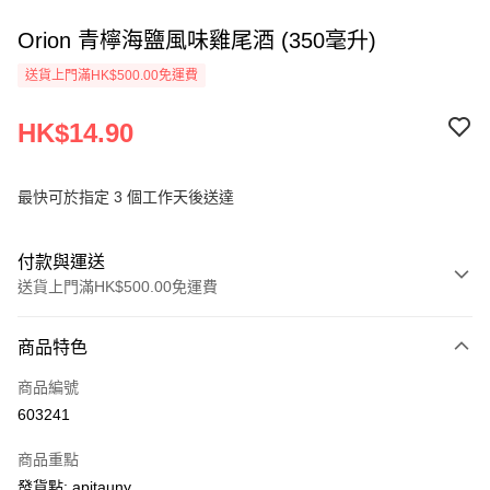
Orion 青檸海鹽風味雞尾酒 (350毫升)
送貨上門滿HK$500.00免運費
HK$14.90
最快可於指定 3 個工作天後送達
付款與運送
送貨上門滿HK$500.00免運費
付款方式
商品特色
信用卡
商品編號
AlipayHK
603241
PayMe
商品重點
WeChat Pay
發貨點: apitauny