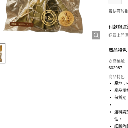
最快可於指
付款與運
送貨上門滿H
付款方式
商品特色
信用卡
商品編號
602987
AlipayHK
商品特色
PayMe
產地：
產品規格
WeChat P
保質期
送貨方式
選料講
性。
送貨上門 
細膩內