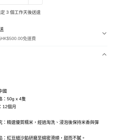
定 3 個工作天後送達
送
K$500.00免運費
中國
：50g x 4隻
ay
：12個月
究：精選優質糯米，經過淘洗、浸泡後保持米香與彈
(不支援順豐自取點及智能櫃)
餡：紅豆細沙餡研磨至綿密滑順，甜而不膩。