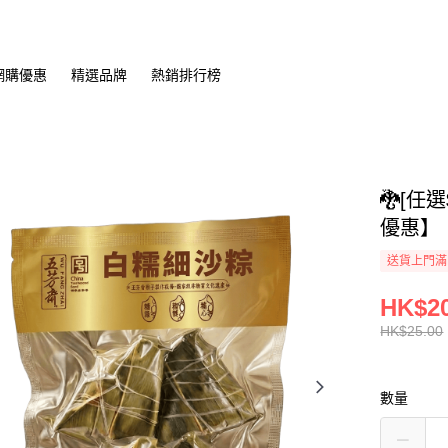
網購優惠
精選品牌
熱銷排行榜
🐉[任
優惠】
送貨上門滿H
HK$20
HK$25.00
數量