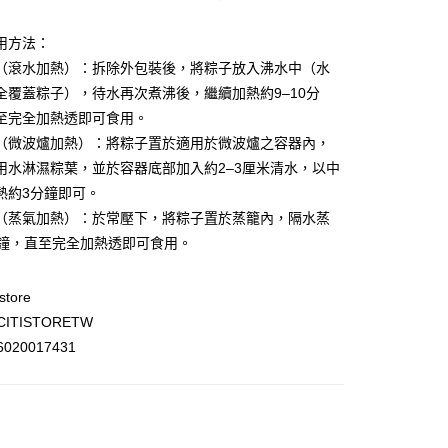
00.00，滿HK$500.00或以上免運費
門市自取
用方法：
0.00，滿HK$200.00或以上免運費
（滾水加熱）：拆除外包裝後，將粽子放入沸水中（水
全覆蓋粽子），待水再次煮沸後，繼續加熱約9–10分
e 門市自取
至完全加熱透即可食用。
0.00，滿HK$200.00或以上免運費
（微波爐加熱）：將粽子置於適用於微波爐之容器內，
自取
用水淋濕粽葉，並於容器底部加入約2–3厘米清水，以中
熱約3分鐘即可。
0.00，滿HK$200.00或以上免運費
（蒸氣加熱）：於常壓下，將粽子置於蒸籠內，隔水蒸
分鐘，直至完全加熱透即可食用。
store
ITISTORETW
020017431