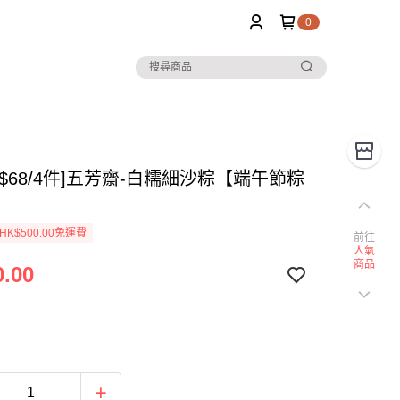
0
選$68/4件]五芳齋-白糯細沙粽【端午節粽
K$500.00免運費
前往
人氣
商品
.00