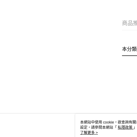
商品
本分類
本網站中使用 cookie，欲查詢有關
設定，請參閱本網站「
私隱政策
」
用 cookie。
了解更多 >