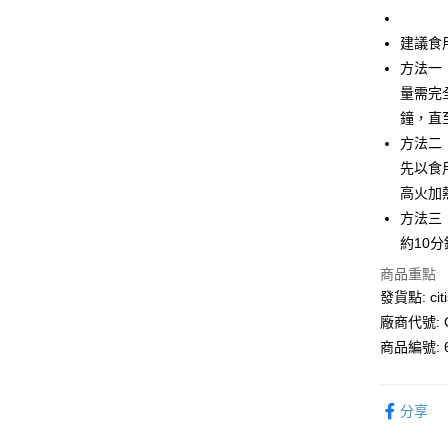
每筆HK$1
APITA 
建議食
每筆HK$5
方法一
量需完
Citistor
鐘，直
每筆HK$5
方法二
UNY 門市
先以食
高火加
每筆HK$5
方法三
約10
商品重點
發貨點: citi
廠商代號: C
商品編號: 6
分享