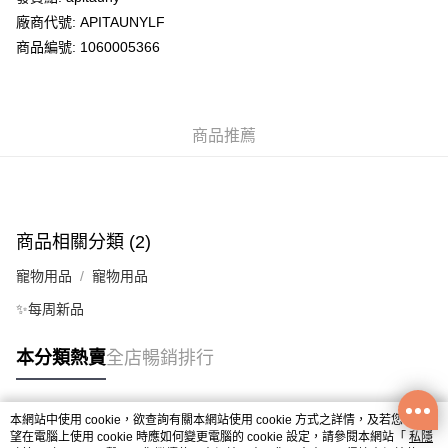
廠商代號: APITAUNYLF
送貨方式
商品編號: 1060005366
送貨上門 (不支援順豐自取點及智能櫃)
每筆HK$100.00，滿HK$500.00或以上免運費
商品推薦
APITA 門市自取
每筆HK$50.00，滿HK$200.00或以上免運費
Citistore 門市自取
每筆HK$50.00，滿HK$200.00或以上免運費
商品相關分類 (2)
UNY 門市自取
寵物用品
寵物用品
每筆HK$50.00，滿HK$200.00或以上免運費
✨每周新品
本分類熱賣
全店暢銷排行
本網站中使用 cookie，欲查詢有關本網站使用 cookie 方式之詳情，及若您不希
熱門標籤
望在電腦上使用 cookie 時應如何變更電腦的 cookie 設定，請參閱本網站「
私隱