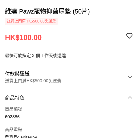
維達 Pawz寵物抑菌尿墊 (50片)
送貨上門滿HK$500.00免運費
HK$100.00
最快可於指定 3 個工作天後送達
付款與運送
送貨上門滿HK$500.00免運費
付款方式
商品特色
信用卡
商品編號
AlipayHK
602886
PayMe
商品重點
WeChat Pay
發貨點: apitauny