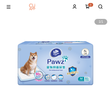
0
1
/
1