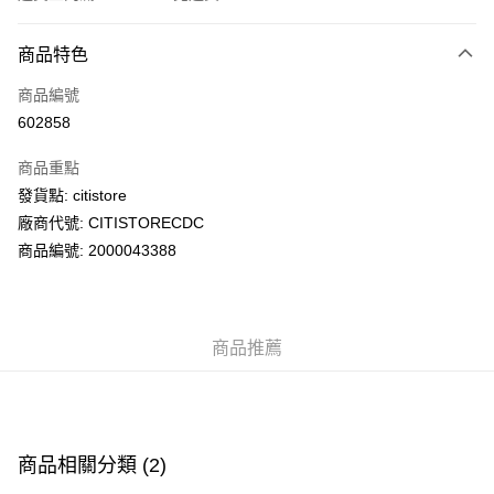
付款方式
商品特色
信用卡
商品編號
AlipayHK
602858
PayMe
商品重點
WeChat Pay
發貨點: citistore
廠商代號: CITISTORECDC
送貨方式
商品編號: 2000043388
送貨上門 (不支援順豐自取點及智能櫃)
每筆HK$100.00，滿HK$500.00或以上免運費
商品推薦
APITA 門市自取
每筆HK$50.00，滿HK$200.00或以上免運費
Citistore 門市自取
每筆HK$50.00，滿HK$200.00或以上免運費
商品相關分類 (2)
UNY 門市自取