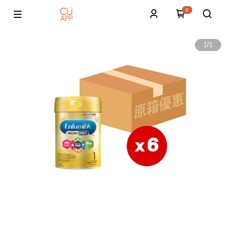
0
1
/
1