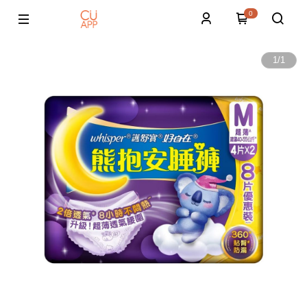
0
1
/
1