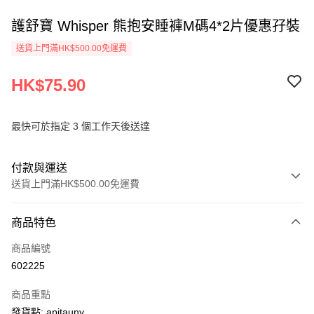
護舒寶 Whisper 熊抱安睡褲M碼4*2片優惠孖裝
送貨上門滿HK$500.00免運費
HK$75.90
最快可於指定 3 個工作天後送達
付款與運送
送貨上門滿HK$500.00免運費
付款方式
商品特色
信用卡
商品編號
AlipayHK
602225
PayMe
商品重點
WeChat Pay
發貨點: apitauny