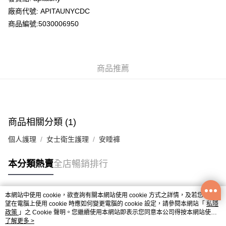
廠商代號: APITAUNYCDC
送貨方式
商品編號:5030006950
送貨上門 (不支援順豐自取點及智能櫃)
每筆HK$100.00，滿HK$500.00或以上免運費
商品推薦
APITA 門市自取
每筆HK$50.00，滿HK$200.00或以上免運費
Citistore 門市自取
每筆HK$50.00，滿HK$200.00或以上免運費
商品相關分類 (1)
UNY 門市自取
個人護理
女士衛生護理
安睡褲
每筆HK$50.00，滿HK$200.00或以上免運費
本分類熱賣
全店暢銷排行
本網站中使用 cookie，欲查詢有關本網站使用 cookie 方式之詳情，及若您不希
熱門標籤
望在電腦上使用 cookie 時應如何變更電腦的 cookie 設定，請參閱本網站「
私隱
政策
」之 Cookie 聲明。您繼續使用本網站即表示您同意本公司得按本網站使用
條款之 Cookie 聲明使用 cookie。
了解更多 >
熱銷排行
最新商品
人氣推薦