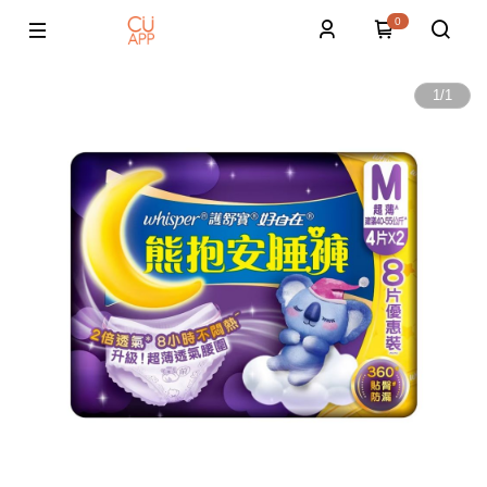
0
1
/
1