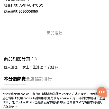
廠商代號: APITAUNYCDC
送貨方式
商品編號:5030006950
送貨上門 (不支援順豐自取點及智能櫃)
每筆HK$100.00，滿HK$500.00或以上免運費
商品推薦
APITA 門市自取
每筆HK$50.00，滿HK$200.00或以上免運費
Citistore 門市自取
每筆HK$50.00，滿HK$200.00或以上免運費
商品相關分類 (1)
UNY 門市自取
個人護理
女士衛生護理
安睡褲
每筆HK$50.00，滿HK$200.00或以上免運費
本分類熱賣
全店暢銷排行
本網站中使用 cookie，欲查詢有關本網站使用 cookie 方式之詳情，及若您不希
熱門標籤
望在電腦上使用 cookie 時應如何變更電腦的 cookie 設定，請參閱本網站「
私隱
政策
」之 Cookie 聲明。您繼續使用本網站即表示您同意本公司得按本網站使用
條款之 Cookie 聲明使用 cookie。
了解更多 >
熱銷排行
最新商品
人氣推薦