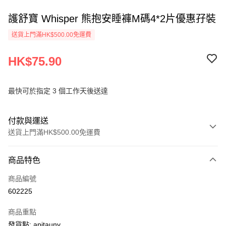
護舒寶 Whisper 熊抱安睡褲M碼4*2片優惠孖裝
送貨上門滿HK$500.00免運費
HK$75.90
最快可於指定 3 個工作天後送達
付款與運送
送貨上門滿HK$500.00免運費
付款方式
商品特色
信用卡
商品編號
AlipayHK
602225
PayMe
商品重點
WeChat Pay
發貨點: apitauny