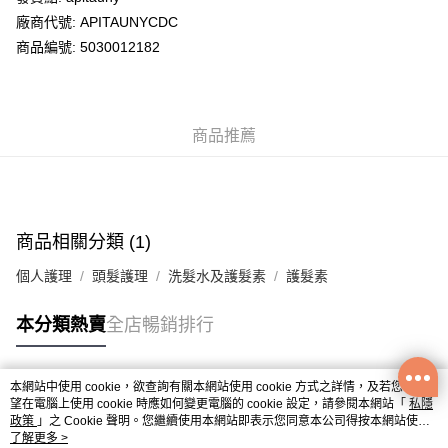
廠商代號: APITAUNYCDC
送貨方式
商品編號: 5030012182
送貨上門 (不支援順豐自取點及智能櫃)
每筆HK$100.00，滿HK$500.00或以上免運費
商品推薦
APITA 門市自取
每筆HK$50.00，滿HK$200.00或以上免運費
Citistore 門市自取
每筆HK$50.00，滿HK$200.00或以上免運費
商品相關分類 (1)
UNY 門市自取
個人護理
頭髮護理
洗髮水及護髮素
護髮素
每筆HK$50.00，滿HK$200.00或以上免運費
本分類熱賣
全店暢銷排行
本網站中使用 cookie，欲查詢有關本網站使用 cookie 方式之詳情，及若您不希
熱門標籤
望在電腦上使用 cookie 時應如何變更電腦的 cookie 設定，請參閱本網站「
私隱
政策
」之 Cookie 聲明。您繼續使用本網站即表示您同意本公司得按本網站使用
條款之 Cookie 聲明使用 cookie。
了解更多 >
熱銷排行
最新商品
人氣推薦