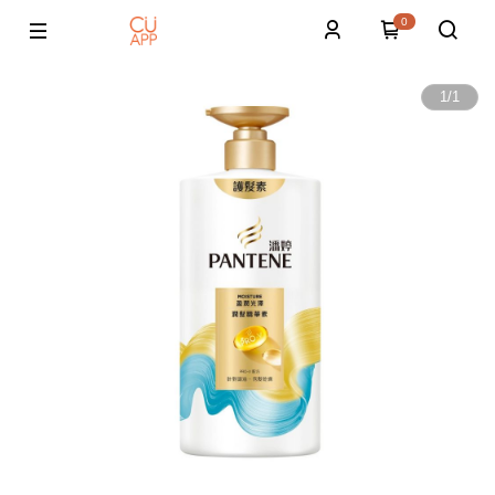
0
1
/
1