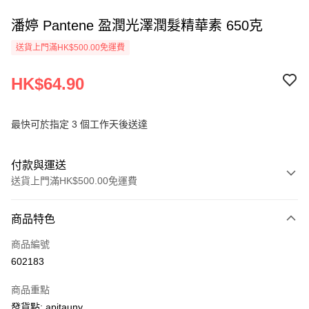
潘婷 Pantene 盈潤光澤潤髮精華素 650克
送貨上門滿HK$500.00免運費
HK$64.90
最快可於指定 3 個工作天後送達
付款與運送
送貨上門滿HK$500.00免運費
付款方式
商品特色
信用卡
商品編號
AlipayHK
602183
PayMe
商品重點
WeChat Pay
發貨點: apitauny