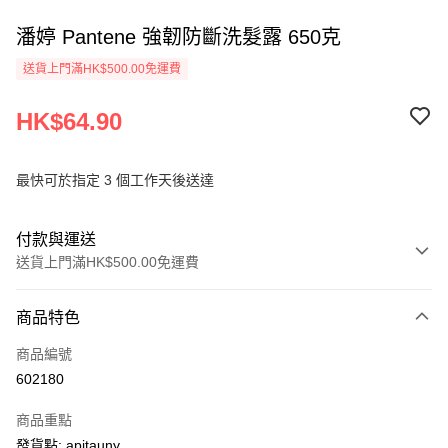
潘婷 Pantene 強韌防斷洗髮露 650克
送貨上門滿HK$500.00免運費
HK$64.90
最快可於指定 3 個工作天後送達
付款與運送
送貨上門滿HK$500.00免運費
付款方式
商品特色
信用卡
商品編號
AlipayHK
602180
PayMe
商品重點
WeChat Pay
發貨點: apitauny