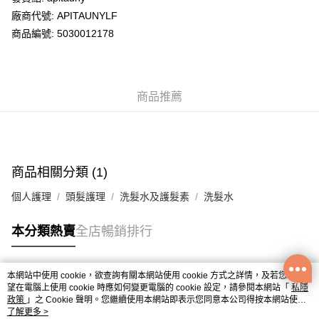
廠商代號: APITAUNYLF
送貨方式
商品編號: 5030012178
送貨上門 (不支援順豐自取點及智能櫃)
每筆HK$100.00，滿HK$500.00或以上免運費
商品推薦
APITA 門市自取
每筆HK$50.00，滿HK$200.00或以上免運費
Citistore 門市自取
每筆HK$50.00，滿HK$200.00或以上免運費
商品相關分類 (1)
UNY 門市自取
個人護理
頭髮護理
洗髮水及護髮素
洗髮水
每筆HK$50.00，滿HK$200.00或以上免運費
本分類熱賣
全店暢銷排行
本網站中使用 cookie，欲查詢有關本網站使用 cookie 方式之詳情，及若您不希
熱門標籤
望在電腦上使用 cookie 時應如何變更電腦的 cookie 設定，請參閱本網站「
私隱
政策
」之 Cookie 聲明。您繼續使用本網站即表示您同意本公司得按本網站使用
條款之 Cookie 聲明使用 cookie。
了解更多 >
熱銷排行
最新商品
人氣推薦