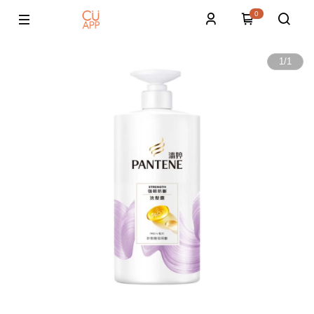
0
1
/
1