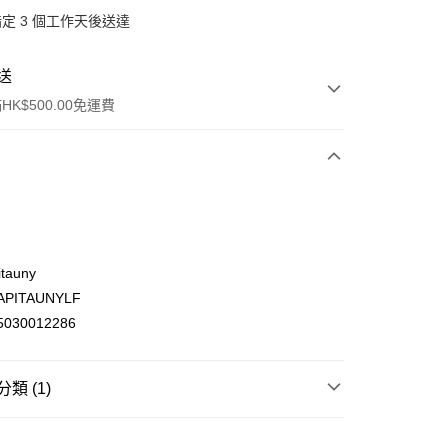
定 3 個工作天後送達
送
K$500.00免運費
tauny
PITAUNYLF
ay
030012286
類 (1)
(不支援順豐自取點及智能櫃)
頭髮護理
洗髮水及護髮素
洗髮水
00.00，滿HK$500.00或以上免運費