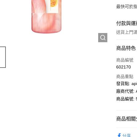
最快可於指
付款與運
送貨上門滿H
付款方式
商品特色
信用卡
商品編號
602170
AlipayHK
商品重點
PayMe
發貨點: api
廠商代號: A
WeChat P
商品編號: 5
送貨方式
商品相關分
送貨上門 
個人護理
每筆HK$1
分享