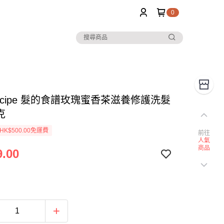
0
 Recipe 髮的食譜玫瑰蜜香茶滋養修護洗髮
克
K$500.00免運費
前往
人氣
商品
.00