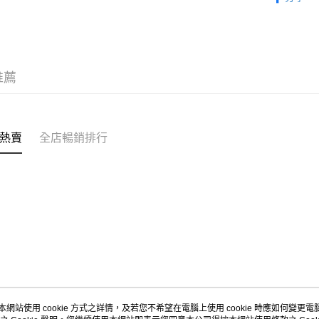
APITA 
每筆HK$5
Citistor
推薦
每筆HK$5
UNY 門市
每筆HK$5
熱賣
全店暢銷排行
本網站使用 cookie 方式之詳情，及若您不希望在電腦上使用 cookie 時應如何變更電腦的