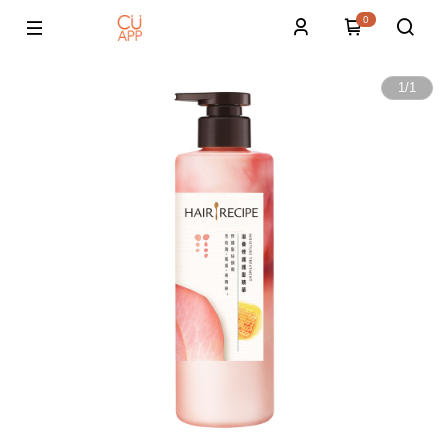
0
1
/
1