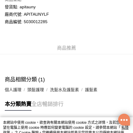
WeChat Pay
發貨點: apitauny
廠商代號: APITAUNYLF
送貨方式
商品編號: 5030012285
送貨上門 (不支援順豐自取點及智能櫃)
每筆HK$100.00，滿HK$500.00或以上免運費
商品推薦
APITA 門市自取
每筆HK$50.00，滿HK$200.00或以上免運費
Citistore 門市自取
每筆HK$50.00，滿HK$200.00或以上免運費
商品相關分類 (1)
UNY 門市自取
個人護理
頭髮護理
洗髮水及護髮素
護髮素
每筆HK$50.00，滿HK$200.00或以上免運費
本分類熱賣
全店暢銷排行
本網站中使用 cookie，欲查詢有關本網站使用 cookie 方式之詳情，及若您不希
熱門標籤
望在電腦上使用 cookie 時應如何變更電腦的 cookie 設定，請參閱本網站「
私隱
政策
」之 Cookie 聲明。您繼續使用本網站即表示您同意本公司得按本網站使用