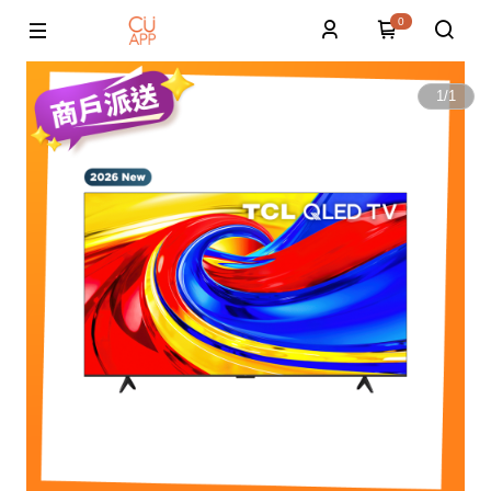
0
1
/
1