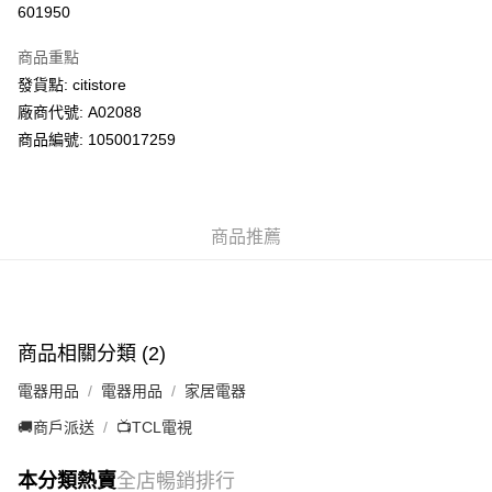
601950
PayMe
商品重點
WeChat Pay
發貨點: citistore
廠商代號: A02088
送貨方式
商品編號: 1050017259
供應商送貨上門 (此產品會以獨立訂單處理)
免運費
商品推薦
商品相關分類 (2)
電器用品
電器用品
家居電器
🚚商戶派送
📺TCL電視
本分類熱賣
全店暢銷排行