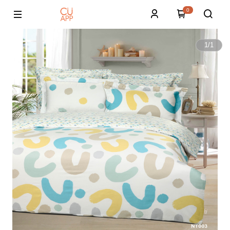
0
1
/
1