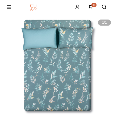
0
1
/
1