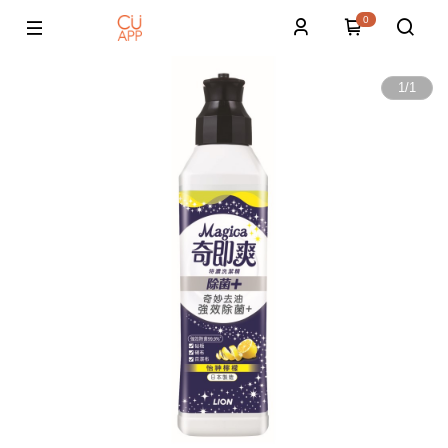
0
1
/
1