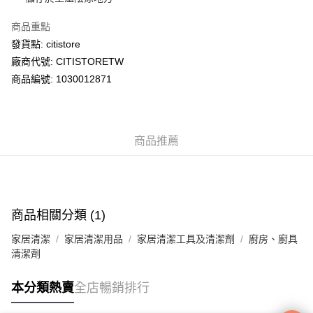
商品重點
送貨方式
發貨點: citistore
送貨上門 (不支援順豐自取點及智能櫃)
廠商代號: CITISTORETW
每筆HK$100.00，滿HK$500.00或以上免運費
商品編號: 1030012871
APITA 門市自取
每筆HK$50.00，滿HK$200.00或以上免運費
商品推薦
Citistore 門市自取
每筆HK$50.00，滿HK$200.00或以上免運費
UNY 門市自取
每筆HK$50.00，滿HK$200.00或以上免運費
商品相關分類 (1)
家居清潔
家居清潔用品
家居清潔工具及清潔劑
廚房、廚具
清潔劑
本分類熱賣
全店暢銷排行