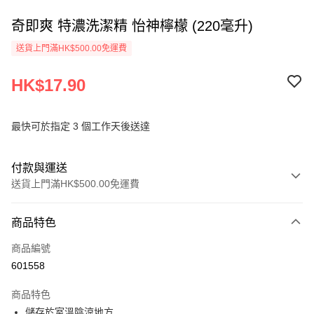
奇即爽 特濃洗潔精 怡神檸檬 (220毫升)
送貨上門滿HK$500.00免運費
HK$17.90
最快可於指定 3 個工作天後送達
付款與運送
送貨上門滿HK$500.00免運費
付款方式
商品特色
信用卡
商品編號
AlipayHK
601558
PayMe
商品特色
WeChat Pay
儲存於室溫陰涼地方