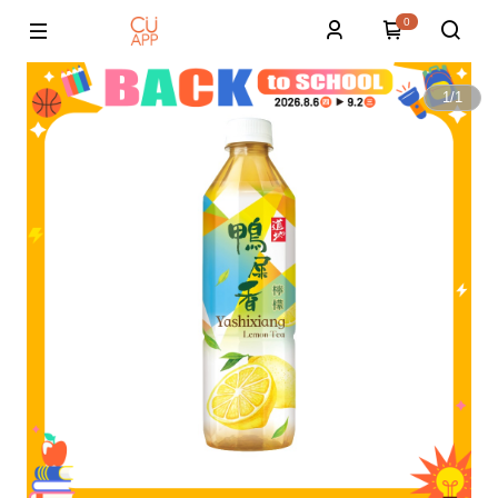
0
1
/
1