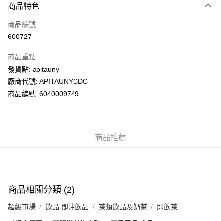
商品特色
信用卡
商品編號
AlipayHK
600727
PayMe
商品重點
WeChat Pay
發貨點: apitauny
廠商代號: APITAUNYCDC
送貨方式
商品編號: 6040009749
送貨上門 (不支援順豐自取點及智能櫃)
每筆HK$100.00，滿HK$500.00或以上免運費
商品推薦
APITA 門市自取
每筆HK$50.00，滿HK$200.00或以上免運費
Citistore 門市自取
每筆HK$50.00，滿HK$200.00或以上免運費
商品相關分類 (2)
UNY 門市自取
超級市場
飲品 即沖飲品
茶類飲品及奶茶
即飲茶
每筆HK$50.00，滿HK$200.00或以上免運費