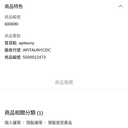
付款方式
商品特色
信用卡
商品編號
AlipayHK
600690
PayMe
商品重點
WeChat Pay
發貨點: apitauny
廠商代號: APITAUNYCDC
送貨方式
商品編號: 5030012473
送貨上門 (不支援順豐自取點及智能櫃)
每筆HK$100.00，滿HK$500.00或以上免運費
商品推薦
APITA 門市自取
每筆HK$50.00，滿HK$200.00或以上免運費
Citistore 門市自取
每筆HK$50.00，滿HK$200.00或以上免運費
商品相關分類 (1)
UNY 門市自取
個人護理
頭髮護理
頭髮造型產品
每筆HK$50.00，滿HK$200.00或以上免運費