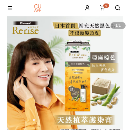
0
1
/
1