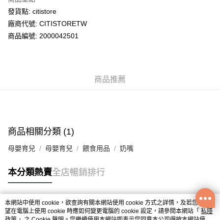
WeChat Pay
發貨點: citistore
廠商代號: CITISTORETW
送貨方式
商品編號: 2000042501
送貨上門 (不支援順豐自取點及智能櫃)
每筆HK$100.00，滿HK$500.00或以上免運費
商品推薦
APITA 門市自取
每筆HK$50.00，滿HK$200.00或以上免運費
Citistore 門市自取
每筆HK$50.00，滿HK$200.00或以上免運費
商品相關分類 (1)
UNY 門市自取
母嬰育兒
母嬰育兒
餵食用品
奶嘴
每筆HK$50.00，滿HK$200.00或以上免運費
本分類熱賣
全店暢銷排行
本網站中使用 cookie，欲查詢有關本網站使用 cookie 方式之詳情，及若您不希
熱門標籤
望在電腦上使用 cookie 時應如何變更電腦的 cookie 設定，請參閱本網站「
私隱
政策
」之 Cookie 聲明。您繼續使用本網站即表示您同意本公司得按本網站使用