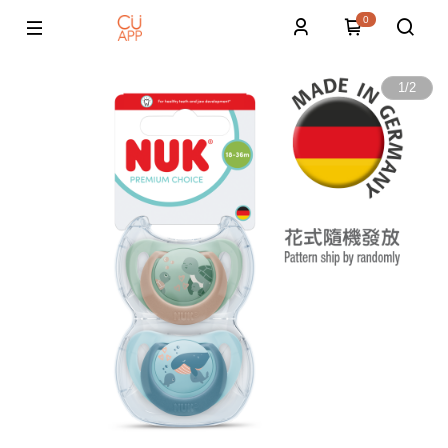
0
1
/
2