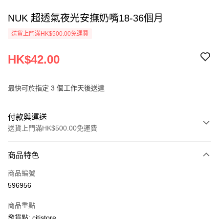
NUK 超透氣夜光安撫奶嘴18-36個月
送貨上門滿HK$500.00免運費
HK$42.00
最快可於指定 3 個工作天後送達
付款與運送
送貨上門滿HK$500.00免運費
付款方式
商品特色
信用卡
商品編號
AlipayHK
596956
PayMe
商品重點
WeChat Pay
發貨點: citistore