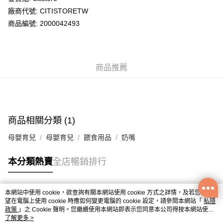
廠商代號: CITISTORETW
送貨方式
商品編號: 2000042493
送貨上門 (不支援順豐自取點及智能櫃)
每筆HK$100.00，滿HK$500.00或以上免運費
商品推薦
APITA 門市自取
每筆HK$50.00，滿HK$200.00或以上免運費
Citistore 門市自取
每筆HK$50.00，滿HK$200.00或以上免運費
商品相關分類 (1)
UNY 門市自取
母嬰育兒
母嬰育兒
餵食用品
奶嘴
每筆HK$50.00，滿HK$200.00或以上免運費
本分類熱賣
全店暢銷排行
本網站中使用 cookie，欲查詢有關本網站使用 cookie 方式之詳情，及若您不希
熱門標籤
望在電腦上使用 cookie 時應如何變更電腦的 cookie 設定，請參閱本網站「
私隱
政策
」之 Cookie 聲明。您繼續使用本網站即表示您同意本公司得按本網站使用
條款之 Cookie 聲明使用 cookie。
了解更多 >
熱銷排行
最新商品
人氣推薦