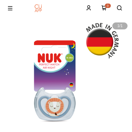
0
1
/
1