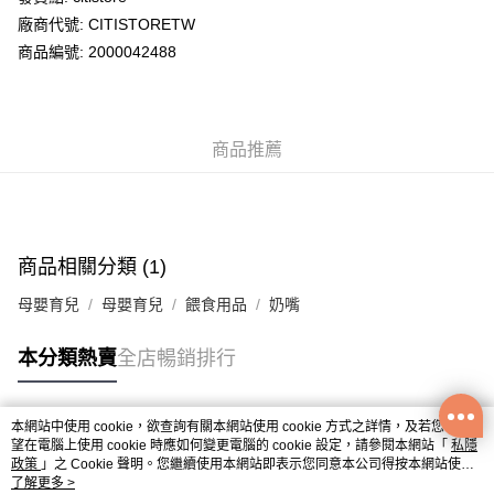
廠商代號: CITISTORETW
送貨方式
商品編號: 2000042488
送貨上門 (不支援順豐自取點及智能櫃)
每筆HK$100.00，滿HK$500.00或以上免運費
商品推薦
APITA 門市自取
每筆HK$50.00，滿HK$200.00或以上免運費
Citistore 門市自取
每筆HK$50.00，滿HK$200.00或以上免運費
商品相關分類 (1)
UNY 門市自取
母嬰育兒
母嬰育兒
餵食用品
奶嘴
每筆HK$50.00，滿HK$200.00或以上免運費
本分類熱賣
全店暢銷排行
本網站中使用 cookie，欲查詢有關本網站使用 cookie 方式之詳情，及若您不希
熱門標籤
望在電腦上使用 cookie 時應如何變更電腦的 cookie 設定，請參閱本網站「
私隱
政策
」之 Cookie 聲明。您繼續使用本網站即表示您同意本公司得按本網站使用
條款之 Cookie 聲明使用 cookie。
了解更多 >
熱銷排行
最新商品
人氣推薦