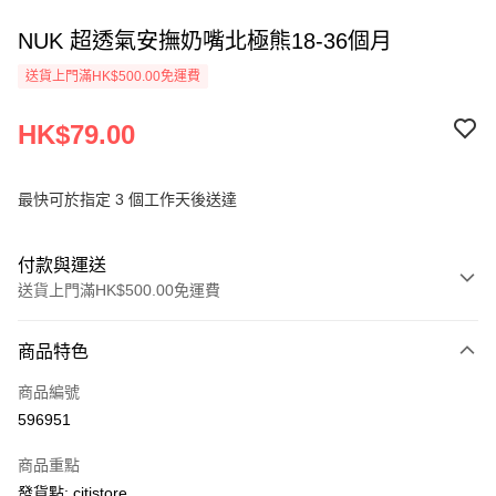
NUK 超透氣安撫奶嘴北極熊18-36個月
送貨上門滿HK$500.00免運費
HK$79.00
最快可於指定 3 個工作天後送達
付款與運送
送貨上門滿HK$500.00免運費
付款方式
商品特色
信用卡
商品編號
AlipayHK
596951
PayMe
商品重點
WeChat Pay
發貨點: citistore