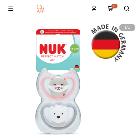
0
1
/
1