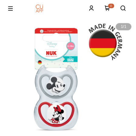
0
1
/
1