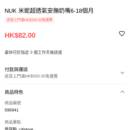
NUK 米妮超透氣安撫奶嘴6-18個月
送貨上門滿HK$500.00免運費
HK$82.00
最快可於指定 3 個工作天後送達
付款與運送
送貨上門滿HK$500.00免運費
付款方式
商品特色
信用卡
商品編號
AlipayHK
596941
PayMe
商品重點
WeChat Pay
發貨點: citistore