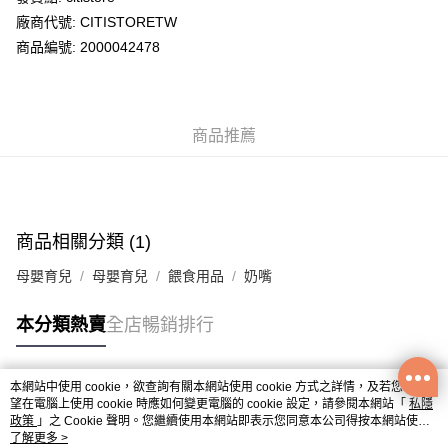
廠商代號: CITISTORETW
送貨方式
商品編號: 2000042478
送貨上門 (不支援順豐自取點及智能櫃)
每筆HK$100.00，滿HK$500.00或以上免運費
商品推薦
APITA 門市自取
每筆HK$50.00，滿HK$200.00或以上免運費
Citistore 門市自取
每筆HK$50.00，滿HK$200.00或以上免運費
商品相關分類 (1)
UNY 門市自取
母嬰育兒
母嬰育兒
餵食用品
奶嘴
每筆HK$50.00，滿HK$200.00或以上免運費
本分類熱賣
全店暢銷排行
本網站中使用 cookie，欲查詢有關本網站使用 cookie 方式之詳情，及若您不希
熱門標籤
望在電腦上使用 cookie 時應如何變更電腦的 cookie 設定，請參閱本網站「
私隱
政策
」之 Cookie 聲明。您繼續使用本網站即表示您同意本公司得按本網站使用
條款之 Cookie 聲明使用 cookie。
了解更多 >
熱銷排行
最新商品
人氣推薦