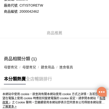
廠商代號: CITISTORETW
送貨方式
商品編號: 2000042462
送貨上門 (不支援順豐自取點及智能櫃)
每筆HK$100.00，滿HK$500.00或以上免運費
商品推薦
APITA 門市自取
每筆HK$50.00，滿HK$200.00或以上免運費
Citistore 門市自取
每筆HK$50.00，滿HK$200.00或以上免運費
商品相關分類 (1)
UNY 門市自取
母嬰育兒
母嬰育兒
餵食用品
進食餐具
每筆HK$50.00，滿HK$200.00或以上免運費
本分類熱賣
全店暢銷排行
本網站中使用 cookie，欲查詢有關本網站使用 cookie 方式之詳情，及若您不希
熱門標籤
望在電腦上使用 cookie 時應如何變更電腦的 cookie 設定，請參閱本網站「
私隱
政策
」之 Cookie 聲明。您繼續使用本網站即表示您同意本公司得按本網站使用
條款之 Cookie 聲明使用 cookie。
了解更多 >
熱銷排行
最新商品
人氣推薦