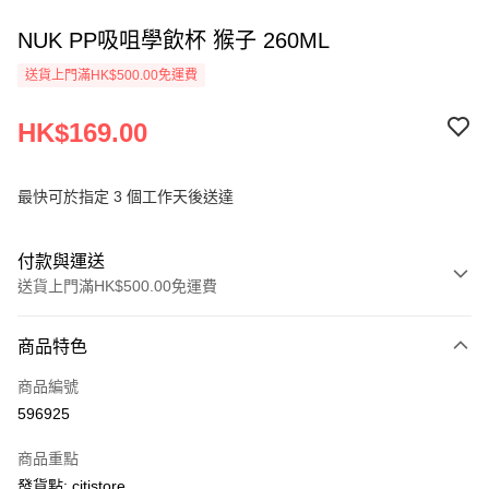
NUK PP吸咀學飲杯 猴子 260ML
送貨上門滿HK$500.00免運費
HK$169.00
最快可於指定 3 個工作天後送達
付款與運送
送貨上門滿HK$500.00免運費
付款方式
商品特色
信用卡
商品編號
AlipayHK
596925
PayMe
商品重點
WeChat Pay
發貨點: citistore