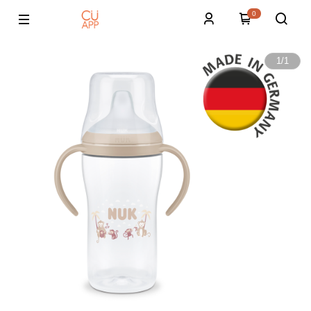
0
1
/
1