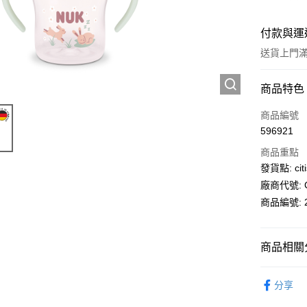
付款與運
送貨上門滿H
付款方式
商品特色
信用卡
商品編號
596921
AlipayHK
商品重點
PayMe
發貨點: citi
廠商代號: C
WeChat P
商品編號: 2
送貨方式
商品相關分
送貨上門 
母嬰育兒
每筆HK$1
分享
APITA 