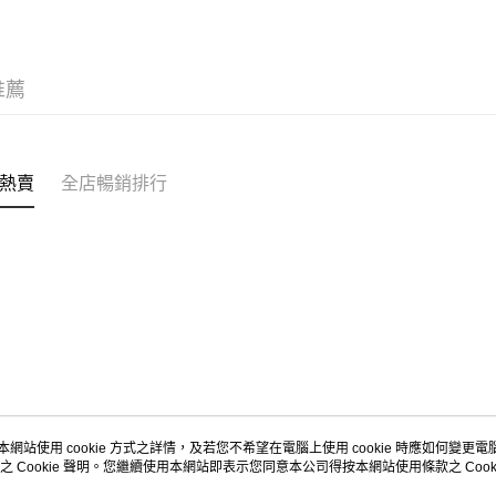
每筆HK$5
Citistor
推薦
每筆HK$5
UNY 門市
每筆HK$5
熱賣
全店暢銷排行
本網站使用 cookie 方式之詳情，及若您不希望在電腦上使用 cookie 時應如何變更電腦的
之 Cookie 聲明。您繼續使用本網站即表示您同意本公司得按本網站使用條款之 Cooki
關於我們
客戶服務