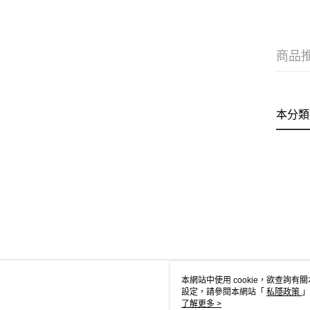
商品
本分類
本網站中使用 cookie，欲查詢有關
設定，請參閱本網站「
私隱政策
」
用 cookie。
了解更多 >