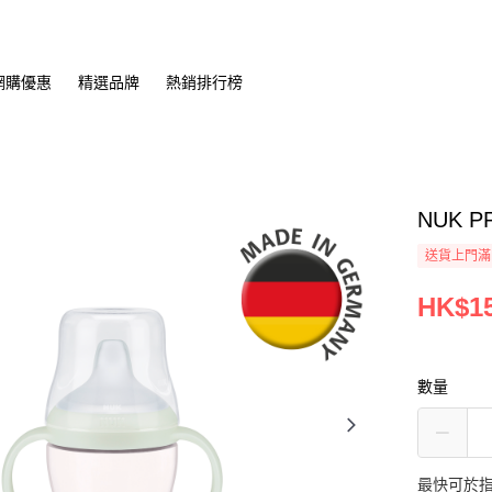
網購優惠
精選品牌
熱銷排行榜
NUK 
送貨上門滿H
HK$15
數量
最快可於指