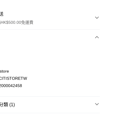
送
K$500.00免運費
store
ITISTORETW
ay
000042458
類 (1)
(不支援順豐自取點及智能櫃)
母嬰育兒
餵食用品
進食餐具
00.00，滿HK$500.00或以上免運費
門市自取