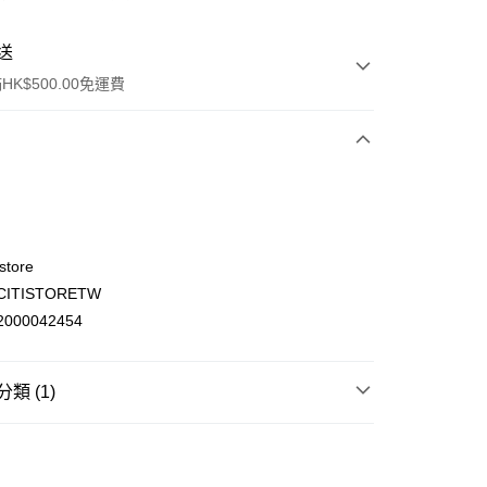
送
K$500.00免運費
store
ITISTORETW
ay
000042454
類 (1)
(不支援順豐自取點及智能櫃)
母嬰育兒
餵食用品
奶瓶
00.00，滿HK$500.00或以上免運費
門市自取