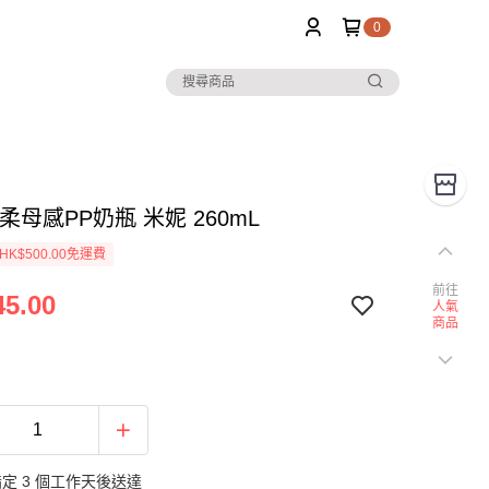
0
超柔母感PP奶瓶 米妮 260mL
K$500.00免運費
前往
5.00
人氣
商品
定 3 個工作天後送達