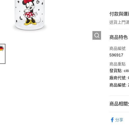
付款與運
送貨上門滿H
付款方式
商品特色
信用卡
商品編號
596917
AlipayHK
商品重點
PayMe
發貨點: citi
廠商代號: C
WeChat P
商品編號: 2
送貨方式
商品相關分
送貨上門 
母嬰育兒
每筆HK$1
分享
APITA 