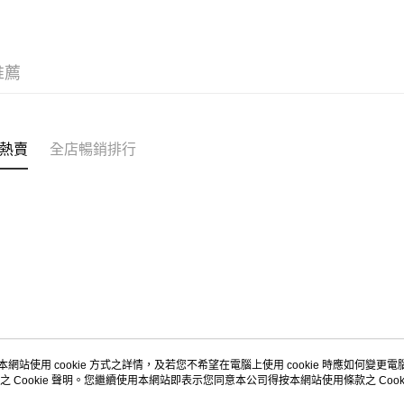
每筆HK$5
Citistor
推薦
每筆HK$5
UNY 門市
每筆HK$5
熱賣
全店暢銷排行
本網站使用 cookie 方式之詳情，及若您不希望在電腦上使用 cookie 時應如何變更電腦的
之 Cookie 聲明。您繼續使用本網站即表示您同意本公司得按本網站使用條款之 Cooki
關於我們
客戶服務