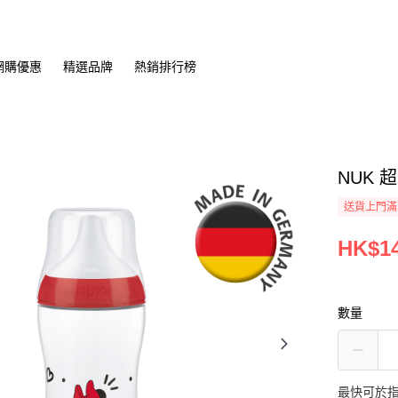
網購優惠
精選品牌
熱銷排行榜
NUK 
送貨上門滿H
HK$14
數量
最快可於指