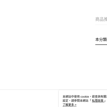
商品
本分類
本網站中使用 cookie，欲查詢有關
設定，請參閱本網站「
私隱政策
」
用 cookie。
了解更多 >