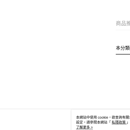
商品
本分類
本網站中使用 cookie，欲查詢有關
設定，請參閱本網站「
私隱政策
」
用 cookie。
了解更多 >