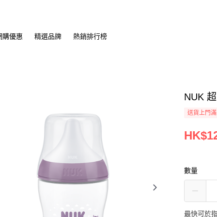
網購優惠
精選品牌
熱銷排行榜
NUK 
送貨上門滿H
HK$12
數量
最快可於指