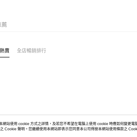
每筆HK$5
Citistor
推薦
每筆HK$5
UNY 門市
每筆HK$5
熱賣
全店暢銷排行
本網站使用 cookie 方式之詳情，及若您不希望在電腦上使用 cookie 時應如何變更電腦的
之 Cookie 聲明。您繼續使用本網站即表示您同意本公司得按本網站使用條款之 Cooki
關於我們
客戶服務