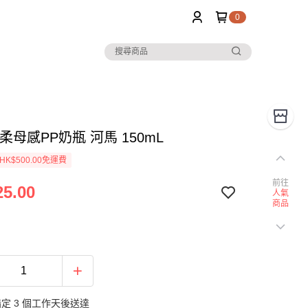
0
超柔母感PP奶瓶 河馬 150mL
K$500.00免運費
前往
5.00
人氣
商品
定 3 個工作天後送達