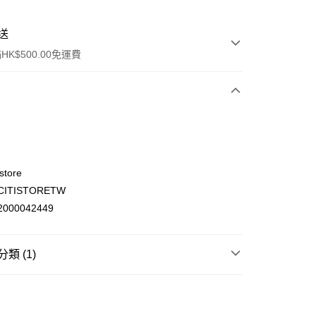
送
K$500.00免運費
store
ITISTORETW
ay
000042449
類 (1)
(不支援順豐自取點及智能櫃)
母嬰育兒
餵食用品
奶瓶
00.00，滿HK$500.00或以上免運費
門市自取