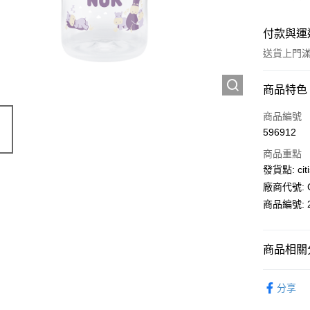
付款與運
送貨上門滿H
付款方式
商品特色
信用卡
商品編號
596912
AlipayHK
商品重點
PayMe
發貨點: citi
廠商代號: C
WeChat P
商品編號: 2
送貨方式
商品相關分
送貨上門 
母嬰育兒
每筆HK$1
分享
APITA 