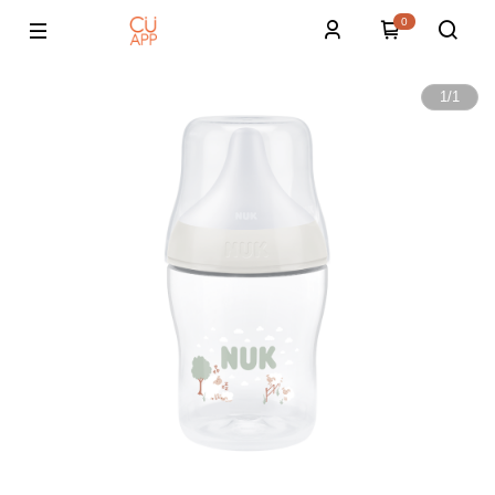
0
1
/
1