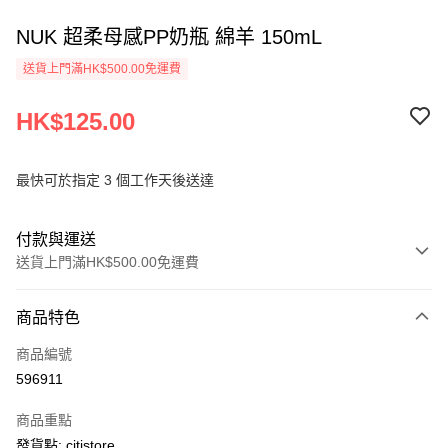
NUK 超柔母感PP奶瓶 綿羊 150mL
送貨上門滿HK$500.00免運費
HK$125.00
最快可於指定 3 個工作天後送達
付款與運送
送貨上門滿HK$500.00免運費
付款方式
商品特色
信用卡
商品編號
AlipayHK
596911
PayMe
商品重點
WeChat Pay
發貨點: citistore