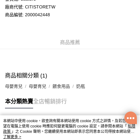
廠商代號: CITISTORETW
送貨方式
商品編號: 2000042448
送貨上門 (不支援順豐自取點及智能櫃)
每筆HK$100.00，滿HK$500.00或以上免運費
商品推薦
APITA 門市自取
每筆HK$50.00，滿HK$200.00或以上免運費
Citistore 門市自取
每筆HK$50.00，滿HK$200.00或以上免運費
商品相關分類 (1)
UNY 門市自取
母嬰育兒
母嬰育兒
餵食用品
奶瓶
每筆HK$50.00，滿HK$200.00或以上免運費
本分類熱賣
全店暢銷排行
本網站中使用 cookie，欲查詢有關本網站使用 cookie 方式之詳情，及若您不希
熱門標籤
望在電腦上使用 cookie 時應如何變更電腦的 cookie 設定，請參閱本網站「
私隱
政策
」之 Cookie 聲明。您繼續使用本網站即表示您同意本公司得按本網站使用
條款之 Cookie 聲明使用 cookie。
了解更多 >
熱銷排行
最新商品
人氣推薦