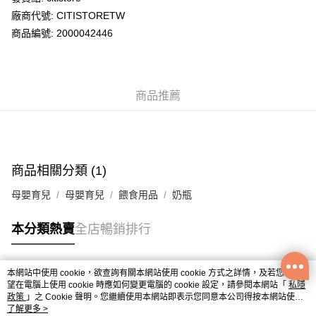
廠商代號: CITISTORETW
送貨方式
商品編號: 2000042446
送貨上門 (不支援順豐自取點及智能櫃)
每筆HK$100.00，滿HK$500.00或以上免運費
商品推薦
APITA 門市自取
每筆HK$50.00，滿HK$200.00或以上免運費
Citistore 門市自取
每筆HK$50.00，滿HK$200.00或以上免運費
商品相關分類 (1)
UNY 門市自取
母嬰育兒
母嬰育兒
餵食用品
奶瓶
每筆HK$50.00，滿HK$200.00或以上免運費
本分類熱賣
全店暢銷排行
本網站中使用 cookie，欲查詢有關本網站使用 cookie 方式之詳情，及若您不希
熱門標籤
望在電腦上使用 cookie 時應如何變更電腦的 cookie 設定，請參閱本網站「
私隱
政策
」之 Cookie 聲明。您繼續使用本網站即表示您同意本公司得按本網站使用
條款之 Cookie 聲明使用 cookie。
了解更多 >
熱銷排行
最新商品
人氣推薦