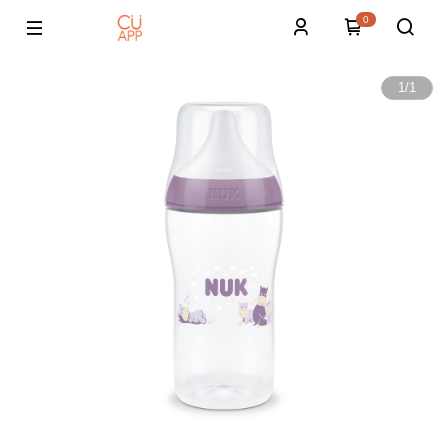
0
1
/
1