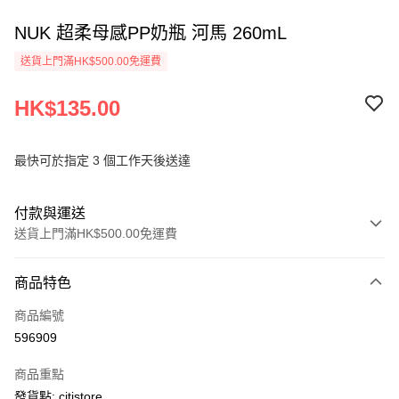
NUK 超柔母感PP奶瓶 河馬 260mL
送貨上門滿HK$500.00免運費
HK$135.00
最快可於指定 3 個工作天後送達
付款與運送
送貨上門滿HK$500.00免運費
付款方式
商品特色
信用卡
商品編號
AlipayHK
596909
PayMe
商品重點
WeChat Pay
發貨點: citistore