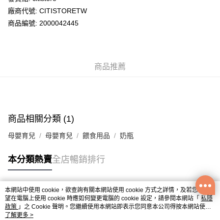
廠商代號: CITISTORETW
送貨方式
商品編號: 2000042445
送貨上門 (不支援順豐自取點及智能櫃)
每筆HK$100.00，滿HK$500.00或以上免運費
商品推薦
APITA 門市自取
每筆HK$50.00，滿HK$200.00或以上免運費
Citistore 門市自取
每筆HK$50.00，滿HK$200.00或以上免運費
商品相關分類 (1)
UNY 門市自取
母嬰育兒
母嬰育兒
餵食用品
奶瓶
每筆HK$50.00，滿HK$200.00或以上免運費
本分類熱賣
全店暢銷排行
本網站中使用 cookie，欲查詢有關本網站使用 cookie 方式之詳情，及若您不希
熱門標籤
望在電腦上使用 cookie 時應如何變更電腦的 cookie 設定，請參閱本網站「
私隱
政策
」之 Cookie 聲明。您繼續使用本網站即表示您同意本公司得按本網站使用
條款之 Cookie 聲明使用 cookie。
了解更多 >
熱銷排行
最新商品
人氣推薦