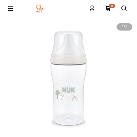
0
1
/
1