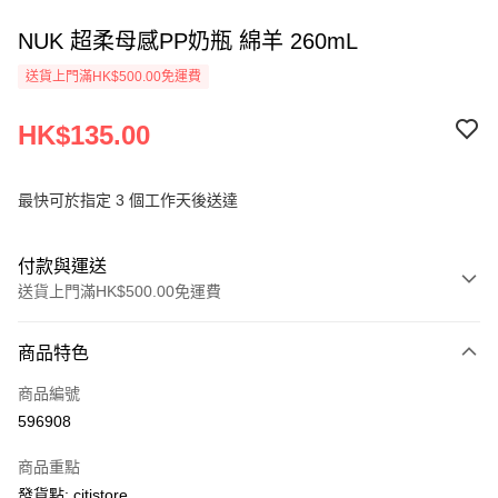
NUK 超柔母感PP奶瓶 綿羊 260mL
送貨上門滿HK$500.00免運費
HK$135.00
最快可於指定 3 個工作天後送達
付款與運送
送貨上門滿HK$500.00免運費
付款方式
商品特色
信用卡
商品編號
AlipayHK
596908
PayMe
商品重點
WeChat Pay
發貨點: citistore