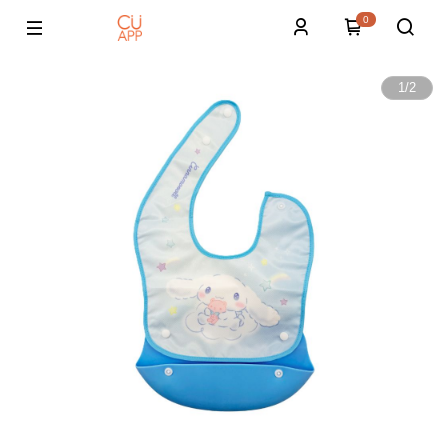
0
1
/
2