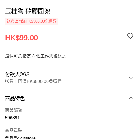
玉桂狗 矽膠圍兜
送貨上門滿HK$500.00免運費
HK$99.00
最快可於指定 3 個工作天後送達
付款與運送
送貨上門滿HK$500.00免運費
付款方式
商品特色
信用卡
商品編號
AlipayHK
596891
PayMe
商品重點
WeChat Pay
發貨點: citistore