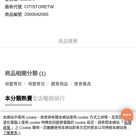
廠商代號: CITISTORETW
送貨方式
商品編號: 2000042065
送貨上門 (不支援順豐自取點及智能櫃)
每筆HK$100.00，滿HK$500.00或以上免運費
商品推薦
APITA 門市自取
每筆HK$50.00，滿HK$200.00或以上免運費
Citistore 門市自取
每筆HK$50.00，滿HK$200.00或以上免運費
商品相關分類 (1)
UNY 門市自取
母嬰育兒
母嬰育兒
餵食用品
進食餐具
每筆HK$50.00，滿HK$200.00或以上免運費
本分類熱賣
全店暢銷排行
本網站中使用 cookie，欲查詢有關本網站使用 cookie 方式之詳情，及若您不希
熱門標籤
望在電腦上使用 cookie 時應如何變更電腦的 cookie 設定，請參閱本網站「
私隱
政策
」之 Cookie 聲明。您繼續使用本網站即表示您同意本公司得按本網站使用
條款之 Cookie 聲明使用 cookie。
了解更多 >
熱銷排行
最新商品
人氣推薦