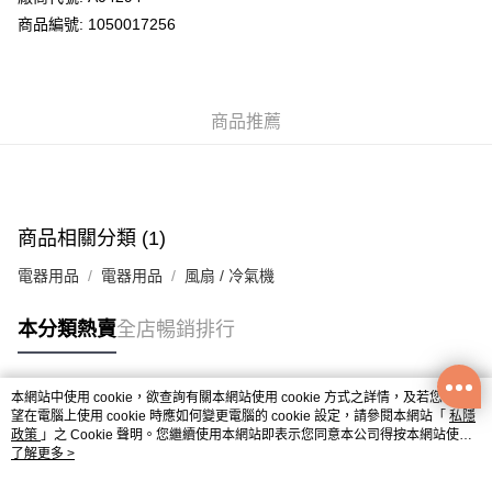
商品編號: 1050017256
商品推薦
商品相關分類 (1)
電器用品
電器用品
風扇 / 冷氣機
本分類熱賣
全店暢銷排行
本網站中使用 cookie，欲查詢有關本網站使用 cookie 方式之詳情，及若您不希
熱門標籤
望在電腦上使用 cookie 時應如何變更電腦的 cookie 設定，請參閱本網站「
私隱
政策
」之 Cookie 聲明。您繼續使用本網站即表示您同意本公司得按本網站使用
條款之 Cookie 聲明使用 cookie。
了解更多 >
熱銷排行
最新商品
人氣推薦