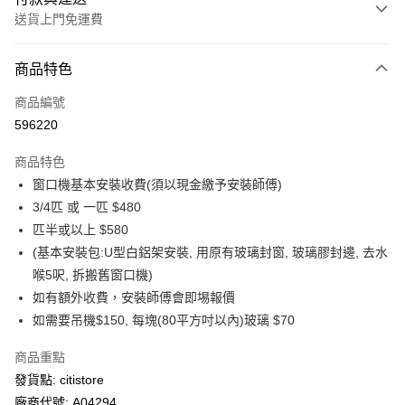
送貨上門免運費
付款方式
商品特色
信用卡
商品編號
AlipayHK
596220
PayMe
商品特色
WeChat Pay
窗口機基本安裝收費(須以現金繳予安裝師傅)
3/4匹 或 一匹 $480
送貨方式
匹半或以上 $580
(基本安裝包:U型白鋁架安裝, 用原有玻璃封窗, 玻璃膠封邊, 去水
供應商送貨上門 (此產品會以獨立訂單處理)
喉5呎, 拆搬舊窗口機)
免運費
如有額外收費，安裝師傅會即埸報價
如需要吊機$150, 每塊(80平方吋以內)玻璃 $70
商品重點
發貨點: citistore
廠商代號: A04294