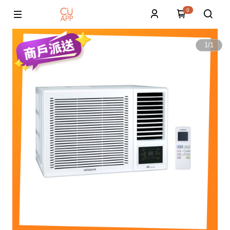
0
1
/
1